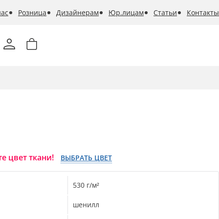
нас
Розница
Дизайнерам
Юр.лицам
Статьи
Контакты
е цвет ткани!
ВЫБРАТЬ ЦВЕТ
530 г/м²
шенилл