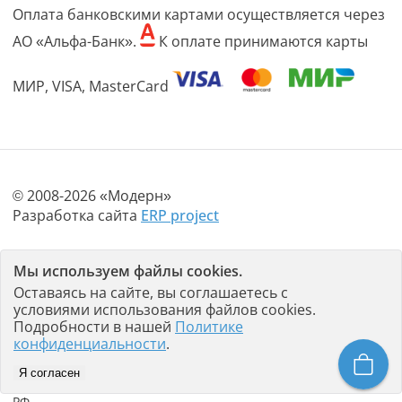
Оплата банковскими картами осуществляется через
АО «Альфа-Банк».
К оплате принимаются карты
МИР, VISA, MasterCard
© 2008-2026 «Модерн»
Разработка сайта
ERP project
Политика конфиденциальности
Мы используем файлы cookies.
Пользовательское соглашение
Оставаясь на сайте, вы соглашаетесь с
условиями использования файлов cookies.
Любое использование материалов с данного сайта
Подробности в нашей
Политике
допускается не иначе как с письменного разрешения его
конфиденциальности
.
правообладателя - «Модерн». Использование материалов
сайта и нарушение авторских и смежных прав
Я согласен
правообладателя наказывается в соответствии со ст.146 УК
РФ.