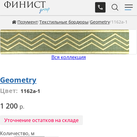
Позумент
Текстильные бордюры
Geometry
1162а-1
Вся коллекция
Geometry
Цвет:
1162а-1
1 200
Уточнение остатков на складе
Количество, м