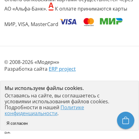
АО «Альфа-Банк».
К оплате принимаются карты
МИР, VISA, MasterCard
© 2008-2026 «Модерн»
Разработка сайта
ERP project
Политика конфиденциальности
Мы используем файлы cookies.
Пользовательское соглашение
Оставаясь на сайте, вы соглашаетесь с
условиями использования файлов cookies.
Любое использование материалов с данного сайта
Подробности в нашей
Политике
допускается не иначе как с письменного разрешения его
конфиденциальности
.
правообладателя - «Модерн». Использование материалов
сайта и нарушение авторских и смежных прав
Я согласен
правообладателя наказывается в соответствии со ст.146 УК
РФ.