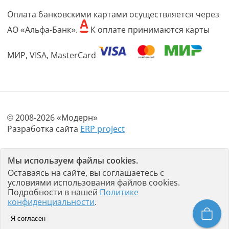
Оплата банковскими картами осуществляется через
АО «Альфа-Банк».
К оплате принимаются карты
МИР, VISA, MasterCard
© 2008-2026 «Модерн»
Разработка сайта
ERP project
Политика конфиденциальности
Мы используем файлы cookies.
Пользовательское соглашение
Оставаясь на сайте, вы соглашаетесь с
условиями использования файлов cookies.
Любое использование материалов с данного сайта
Подробности в нашей
Политике
допускается не иначе как с письменного разрешения его
конфиденциальности
.
правообладателя - «Модерн». Использование материалов
сайта и нарушение авторских и смежных прав
Я согласен
правообладателя наказывается в соответствии со ст.146 УК