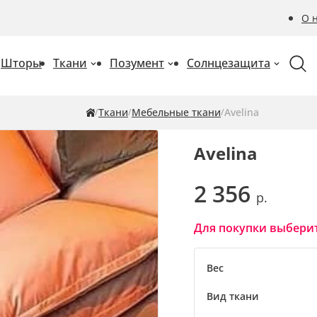
О 
Шторы
Ткани
Позумент
Солнцезащита
Ткани
Мебельные ткани
Avelina
Avelina
2 356
Для покупки выберит
Вес
Вид ткани