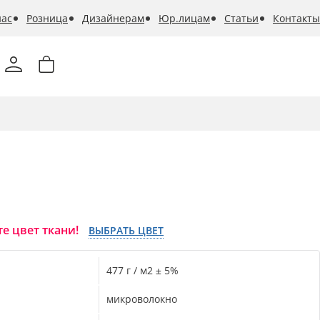
нас
Розница
Дизайнерам
Юр.лицам
Статьи
Контакты
е цвет ткани!
ВЫБРАТЬ ЦВЕТ
477 г / м2 ± 5%
микроволокно